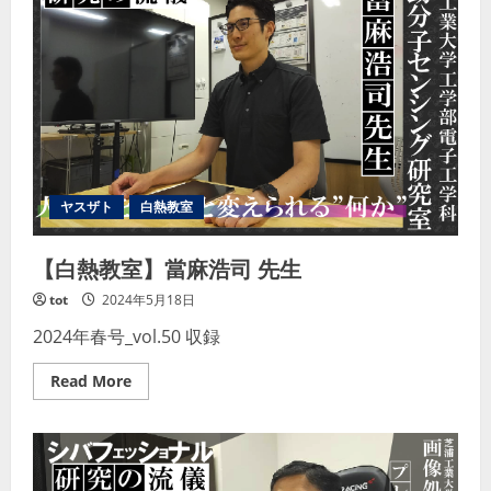
佐
藤
大
樹
先
生
ヤスザト
白熱教室
【白熱教室】當麻浩司 先生
tot
2024年5月18日
2024年春号_vol.50 収録
Read
Read More
more
about
【白
熱
教
室】
當