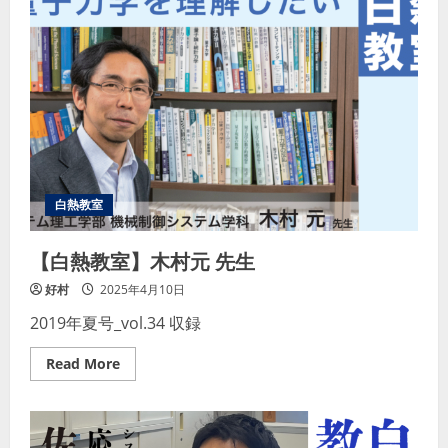
室】
後
藤
裕
介
先
生
白熱教室
【白熱教室】木村元 先生
好村
2025年4月10日
2019年夏号_vol.34 収録
Read
Read More
more
about
【白
熱
教
室】