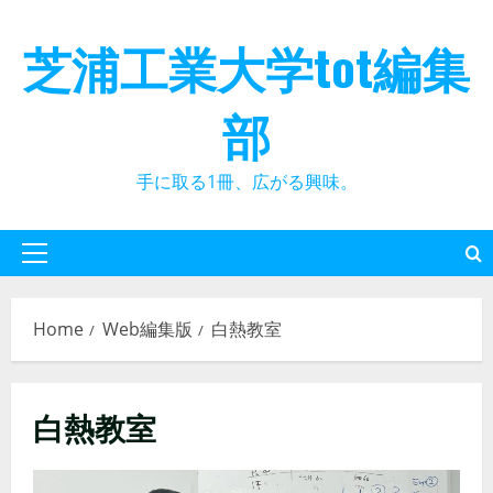
Skip
to
芝浦工業大学tot編集
content
部
手に取る1冊、広がる興味。
Primary
Menu
Home
Web編集版
白熱教室
白熱教室