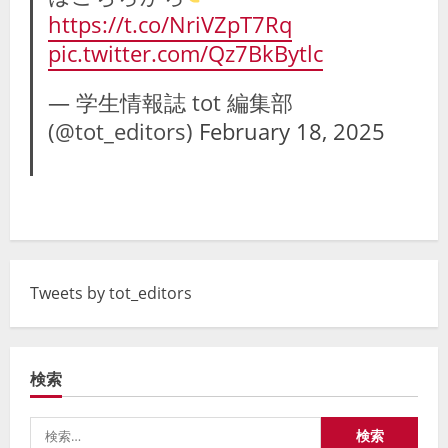
https://t.co/NriVZpT7Rq
pic.twitter.com/Qz7BkBytlc
— 学生情報誌 tot 編集部
(@tot_editors)
February 18, 2025
Tweets by tot_editors
検索
検