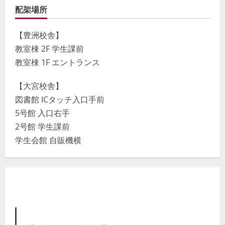
室】
配架場所
プ
レ
ー
マ
【豊洲校舎】
チ
ャ
教室棟 2F 学生課前
ン
ド
教室棟 1F エントランス
ラ・
チ
ン
【大宮校舎】
タ
カ
図書館 ICタッチ入口手前
先
生
5号館 入口右手
2号館 学生課前
学生会館 自販機横