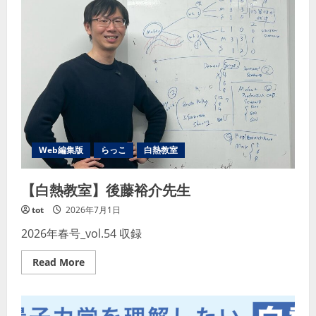
Web編集版
らっこ
白熱教室
【白熱教室】後藤裕介先生
tot
2026年7月1日
2026年春号_vol.54 収録
Read
Read More
more
about
【白
熱
教