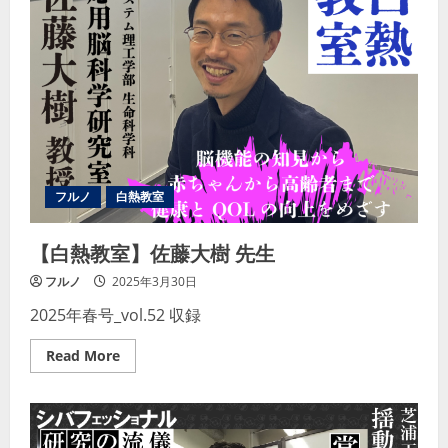
木
村
元
先
生
フルノ
白熱教室
【白熱教室】佐藤大樹 先生
フルノ
2025年3月30日
2025年春号_vol.52 収録
Read
Read More
more
about
【白
熱
教
室】