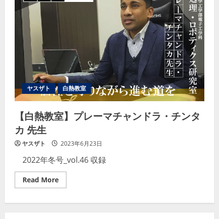
麻
浩
司
先
生
ヤスザト
白熱教室
【白熱教室】プレーマチャンドラ・チンタ
カ 先生
ヤスザト
2023年6月23日
2022年冬号_vol.46 収録
Read
Read More
more
about
【白
熱
教