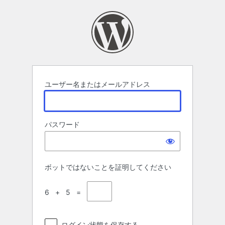
ロ
グ
イ
ン
ユーザー名またはメールアドレス
パスワード
ボットではないことを証明してください
6 + 5 =
ログイン状態を保存する