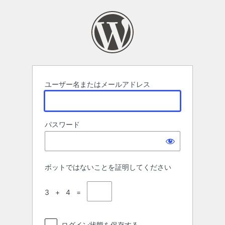
ロ
グ
イ
ン
ユーザー名またはメールアドレス
パスワード
ボットではないことを証明してください
3 + 4 =
ログイン状態を保存する